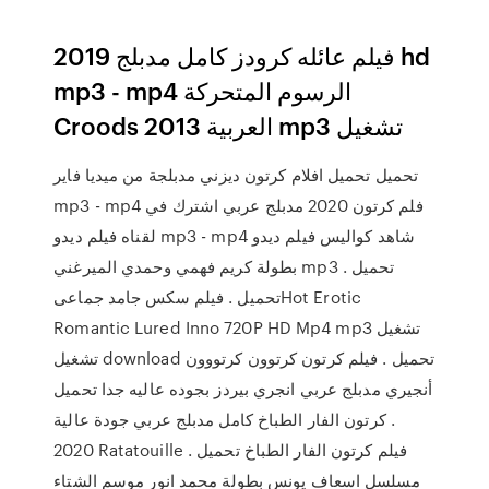
فيلم عائله كرودز كامل مدبلج 2019 hd
mp3 - mp4 الرسوم المتحركة
Croods العربية 2013 mp3 تشغيل
تحميل تحميل افلام كرتون ديزني مدبلجة من ميديا فاير
mp3 - mp4 فلم كرتون 2020 مدبلج عربي اشترك في
لقناه فيلم ديدو mp3 - mp4 شاهد كواليس فيلم ديدو
بطولة كريم فهمي وحمدي الميرغني mp3 تحميل .
تحميل . فيلم سكس جامد جماعىHot Erotic
Romantic Lured Inno 720P HD Mp4 mp3 تشغيل
تشغيل download تحميل . فيلم كرتون كرتوون كرتووون
أنجيري مدبلج عربي انجري بيردز بجوده عاليه جدا تحميل
. كرتون الفار الطباخ كامل مدبلج عربي جودة عالية
2020 Ratatouille فيلم كرتون الفار الطباخ تحميل .
مسلسل اسعاف يونس بطولة محمد انور موسم الشتاء