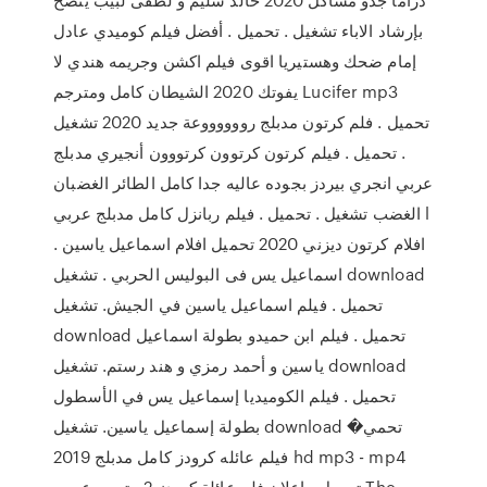
بإرشاد الاباء تشغيل . تحميل . أفضل فيلم كوميدي عادل
إمام ضحك وهستيريا اقوى فيلم اكشن وجريمه هندي لا
يفوتك 2020 الشيطان كامل ومترجم Lucifer mp3
تحميل . فلم كرتون مدبلج رووووووعة جديد 2020 تشغيل
. تحميل . فيلم كرتون كرتوون كرتووون أنجيري مدبلج
عربي انجري بيردز بجوده عاليه جدا كامل الطائر الغضبان
الغضب تشغيل . تحميل . فيلم ربانزل كامل مدبلج عربي l
افلام كرتون ديزني 2020 تحميل افلام اسماعيل ياسين .
اسماعيل يس فى البوليس الحربي . تشغيل download
تحميل . فيلم اسماعيل ياسين في الجيش. تشغيل
download تحميل . فيلم ابن حميدو بطولة اسماعيل
ياسين و أحمد رمزي و هند رستم. تشغيل download
تحميل . فيلم الكوميديا إسماعيل يس في الأسطول
بطولة إسماعيل ياسين. تشغيل download تحمي�
فيلم عائله كرودز كامل مدبلج 2019 hd mp3 - mp4
تحميل . اعلان فلم عائلة كرودز 2 مترجم عربي The