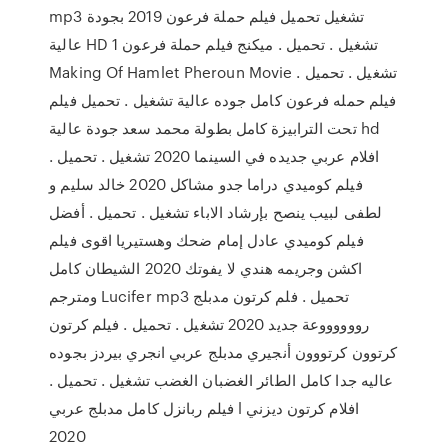
mp3 تشغيل تحميل فيلم حملة فرعون 2019 بجودة
عالية HD تشغيل . تحميل . ميكنج فيلم حملة فرعون 1
Making Of Hamlet Pheroun Movie تشغيل . تحميل .
فيلم حمله فرعون كامل جوده عالية تشغيل . تحميل فيلم
تحت الترابيزة كامل بطولة محمد سعد جودة عالية hd
افلام عربي جديده في السينما 2020 تشغيل . تحميل .
فيلم كوميدي دراما جدو مشاكل 2020 خالد سليم و
لطفى لبيب ينصح بإرشاد الاباء تشغيل . تحميل . أفضل
فيلم كوميدي عادل إمام ضحك وهستيريا اقوى فيلم
اكشن وجريمه هندي لا يفوتك 2020 الشيطان كامل
ومترجم Lucifer mp3 تحميل . فلم كرتون مدبلج
رووووووعة جديد 2020 تشغيل . تحميل . فيلم كرتون
كرتوون كرتووون أنجيري مدبلج عربي انجري بيردز بجوده
عاليه جدا كامل الطائر الغضبان الغضب تشغيل . تحميل .
فيلم ربانزل كامل مدبلج عربي l افلام كرتون ديزني
2020