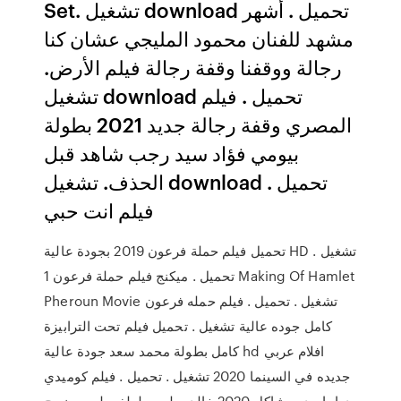
Set. تشغيل download تحميل . أشهر
مشهد للفنان محمود المليجي عشان كنا
رجالة ووقفنا وقفة رجالة فيلم الأرض.
تشغيل download تحميل . فيلم
المصري وقفة رجالة جديد 2021 بطولة
بيومي فؤاد سيد رجب شاهد قبل
الحذف. تشغيل download تحميل .
فيلم انت حبي
تحميل فيلم حملة فرعون 2019 بجودة عالية HD تشغيل .
تحميل . ميكنج فيلم حملة فرعون 1 Making Of Hamlet
Pheroun Movie تشغيل . تحميل . فيلم حمله فرعون
كامل جوده عالية تشغيل . تحميل فيلم تحت الترابيزة
كامل بطولة محمد سعد جودة عالية hd افلام عربي
جديده في السينما 2020 تشغيل . تحميل . فيلم كوميدي
دراما جدو مشاكل 2020 خالد سليم و لطفى لبيب ينصح