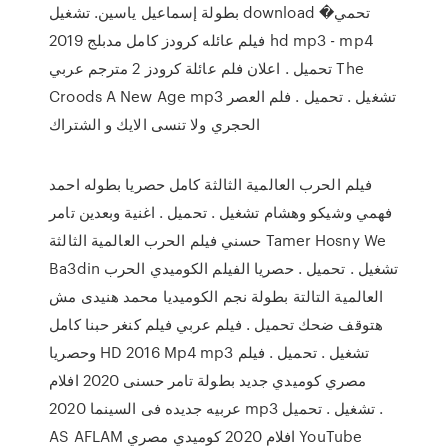
بطولة إسماعيل ياسين. تشغيل download تحمي�
فيلم عائله كرودز كامل مدبلج 2019 hd mp3 - mp4
تحميل . اعلان فلم عائلة كرودز 2 مترجم عربي The
Croods A New Age mp3 تشغيل . تحميل . فلم العصر
الحجري ولا تنسى الايك و الشتراك
فيلم الحرب العالمية الثالثة كامل حصريا بطوله احمد
فهمي وشيكو وهشام تشغيل . تحميل . اغنية وبعدين تامر
حسني فيلم الحرب العالمية الثالثة Tamer Hosny We
Ba3din تشغيل . تحميل . حصريا الفيلم الكوميدي الحرب
العالمية التالتة بطولة نجم الكوميديا محمد هنيدى مش
هتوقف ضحك تحميل . فيلم عربي فيلم كنغر حبنا كامل
وحصريا HD 2016 Mp4 mp3 تشغيل . تحميل . فيلم
مصري كوميدي جديد بطولة تامر حسنى 2020 افلام
عربيه جديده فى السينما 2020 mp3 تشغيل . تحميل .
AS AFLAM افلام 2020 كوميدي مصري YouTube