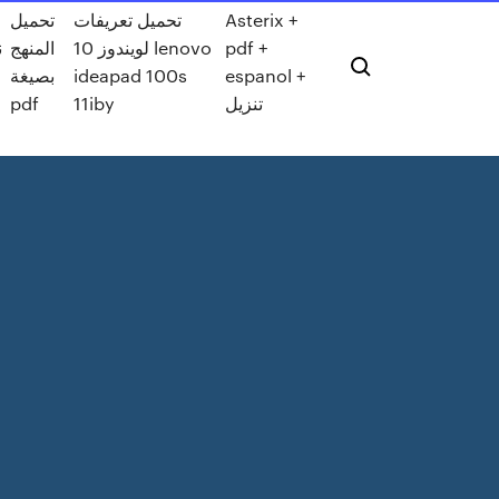
Asterix +
تحميل تعريفات
تحميل
pdf +
لويندوز 10 lenovo
المنهج
ن
espanol +
ideapad 100s
بصيغة
تنزيل
11iby
pdf